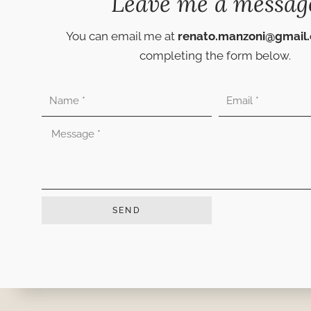
Leave me a messag
You can email me at
renato.manzoni@gmail
completing the form below.
Nombre
Correo
electrónico
Mensaje
SEND