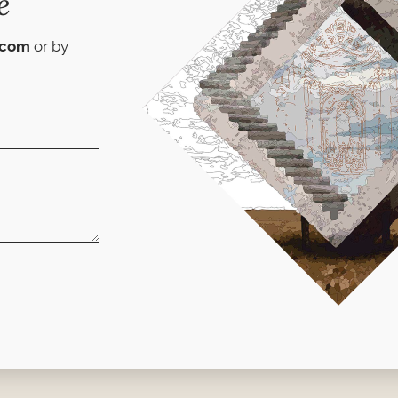
e
.com
or by