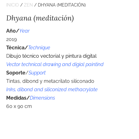
INICIO
/
ZEN
/ DHYANA (MEDITACIÓN)
Dhyana (meditación)
Año/
Year
2019
Técnica/
Technique
D
ibujo técnico vectorial y pintura digital
Vector technical drawing and digial paintind
Soporte
/
Support
Tintas, dibond y metacrilato siliconado
Inks, dibond and siliconized methacrylate
Medidas/
Dimensions
60 x 90 cm