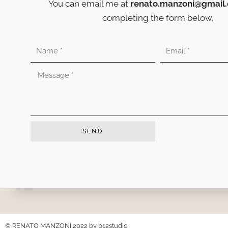
You can email me at
renato.manzoni@gmail
completing the form below.
Nombre
Correo
electrónico
Mensaje
SEND
© RENATO MANZONI 2022 by
b12studio