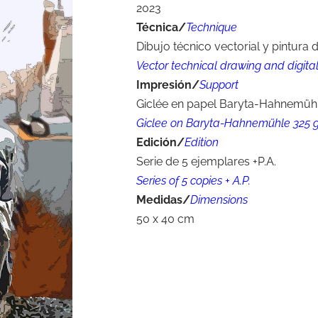
2023
Técnica/
Technique
Dibujo técnico vectorial y pintura d
Vector technical drawing and digital
Impresión/
Support
Giclée en papel Baryta-Hahnemühl
Giclee on Baryta-Hahnemühle 325 
Edición/
Edition
Serie de 5 ejemplares +P.A.
Series of 5 copies + A.P.
Medidas/
Dimensions
50 x 40 cm