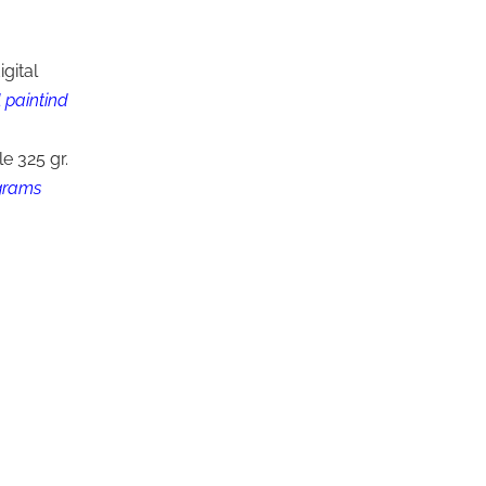
igital
 paintind
e 325 gr.
grams