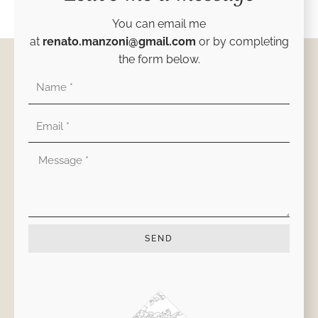
You can email me
at
renato.manzoni@gmail.com
or by completing
the form below.
Nombre
Correo
electrónico
Mensaje
SEND