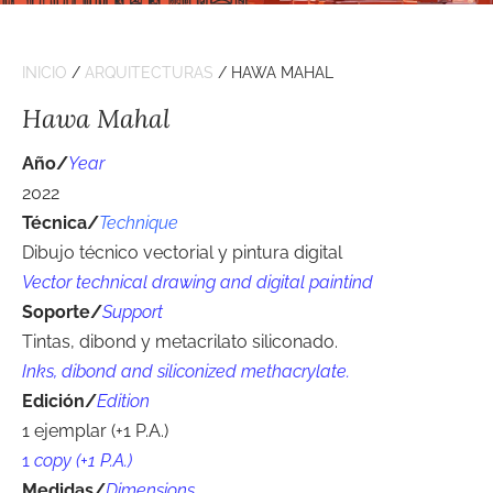
INICIO
/
ARQUITECTURAS
/ HAWA MAHAL
Hawa Mahal
Año/
Year
2022
Técnica/
Technique
Dibujo técnico vectorial y pintura digital
Vector technical drawing and digital paintind
Soporte
/
Support
Tintas, dibond y metacrilato siliconado.
Inks, dibond and siliconized methacrylate.
Edición/
Edition
1
ejemplar (+1 P.A.)
1
copy (+1 P.A.)
Medidas/
Dimensions