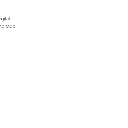
igital
iconado.