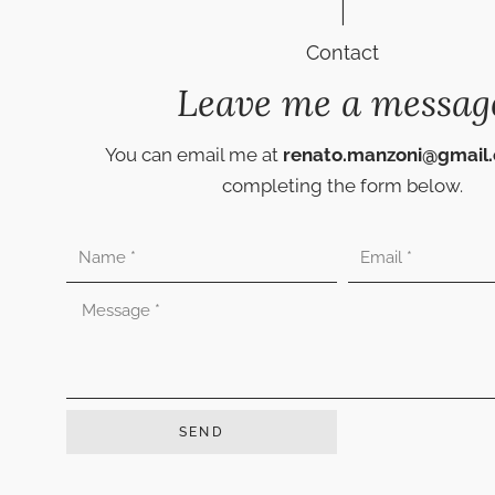
Contact
Leave me a messag
You can email me at
renato.manzoni@gmail
completing the form below.
Nombre
Correo
electrónico
Mensaje
SEND