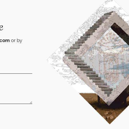
e
.com
or by