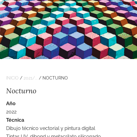
INICIO
/
2021/...
/ NOCTURNO
Nocturno
Año
2022
Técnica
Dibujo técnico vectorial y pintura digital
Tintas UV, dibond y metacrilato siliconado.