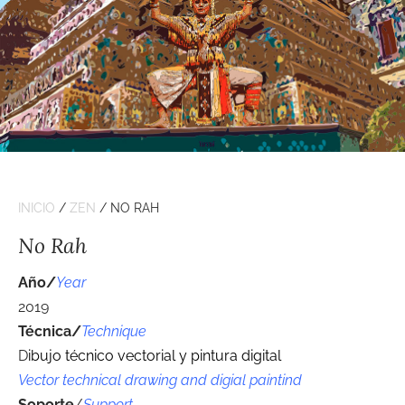
INICIO
/
ZEN
/ NO RAH
No Rah
Año/
Year
2019
Técnica/
Technique
D
ibujo técnico vectorial y pintura digital
Vector technical drawing and digial paintind
Soporte
/
Support