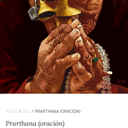
INICIO
/
ZEN
/ PRARTHANA (ORACIÓN)
Prarthana (oración)