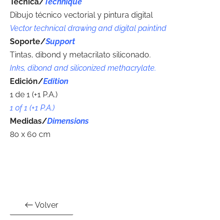
Técnica/
Technique
Dibujo técnico vectorial y pintura digital
Vector technical drawing and digital paintind
Soporte
/
Support
Tintas, dibond y metacrilato siliconado.
Inks, dibond and siliconized methacrylate.
Edición/
Edition
1 de 1 (+1 P.A.)
1 of 1 (+1 P.A.)
Medidas/
Dimensions
80 x 60 cm
Volver